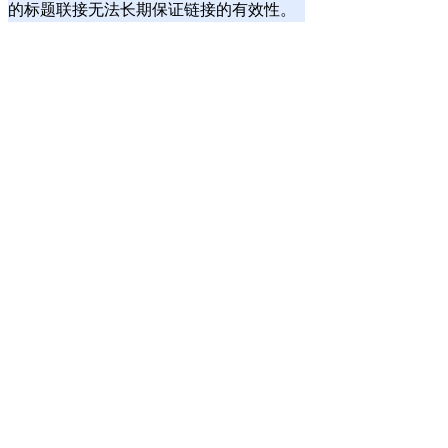
的标题联接无法长期保证链接的有效性。
服务规则
|
隐私保护规则
| |
网站编辑规则
|
联系我们
|
安
全法规
|
不良信息举报
|
档案馆编辑指南
|
文章发表指南