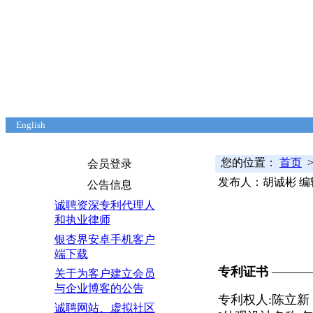
English
首页
本站关注
申请指南
典型案例
课题研究
知识问答
海关备案
反垄断规
您的位置：
首页
>
会员登录
发布人：胡诚彬 编
公告信息
诚聘资深专利代理人
和执业律师
银杏界安卓手机客户
端下载
专利证书
———
关于为客户建立会员
与企业博客的公告
专利权人:陈立新
诚聘网站、虚拟社区