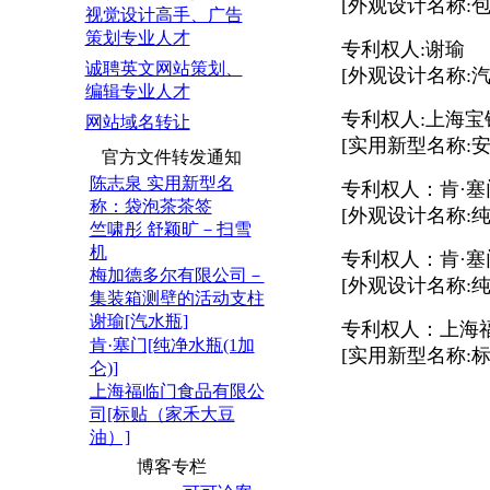
[外观设计名称:包装袋
视觉设计高手、广告
策划专业人才
专利权人:谢瑜
诚聘英文网站策划、
[外观设计名称:汽水瓶
编辑专业人才
专利权人:上海宝
网站域名转让
[实用新型名称:安全活
官方文件转发通知
陈志泉 实用新型名
专利权人：肯·塞
称：袋泡茶茶签
[外观设计名称:纯净水
竺啸彤 舒颖旷－扫雪
机
专利权人：肯·塞
梅加德多尔有限公司－
[外观设计名称:纯净水
集装箱测壁的活动支柱
谢瑜[汽水瓶]
专利权人：上海
肯·塞门[纯净水瓶(1加
[实用新型名称:标贴
仑)]
上海福临门食品有限公
司[标贴（家禾大豆
油）]
博客专栏