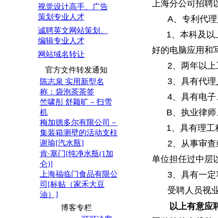
上海分公司招聘
视觉设计高手、广告
策划专业人才
A、专利代理
诚聘英文网站策划、
1、本科及以上
编辑专业人才
好的电脑应用和
网站域名转让
2、两年以
官方文件转发通知
3、具有代
陈志泉 实用新型名
称：袋泡茶茶签
4、具有电
竺啸彤 舒颖旷－扫雪
B、执业律师
机
梅加德多尔有限公司－
1、具有理工科
集装箱测壁的活动支柱
谢瑜[汽水瓶]
2、从事审
肯·塞门[纯净水瓶(1加
单位担任过中
仑)]
上海福临门食品有限公
3、具有一
司[标贴（家禾大豆
受聘人员视
油）]
以上有意应
博客专栏