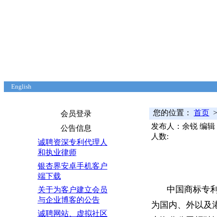
English
首页
本站关注
申请指南
典型案例
课题研究
知识问答
海关备案
反垄断规
您的位置：
首页
>
会员登录
发布人：余锐 编辑
公告信息
人数:
诚聘资深专利代理人
和执业律师
银杏界安卓手机客户
端下载
中国商标专
关于为客户建立会员
与企业博客的公告
为国内、外以及
诚聘网站、虚拟社区