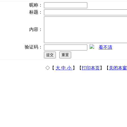
昵称：
标题：
内容：
验证码：
看不清
◇【
大
中
小
】【
打印本页
】【
关闭本窗