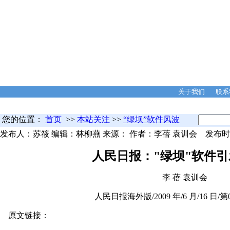
关于我们
联系
知识问答
海关备案
反垄断规制
反不正当竞争
商业秘密保护
著作权保护
文
您的位置：
首页
>>
本站关注
>>
“绿坝”软件风波
发布人：苏筱 编辑：林柳燕 来源： 作者：李蓓 袁训会
发布时间:
人民日报："绿坝"软件
李 蓓 袁训会
人民日报海外版/2009 年/6 月/16 日/
原文链接：