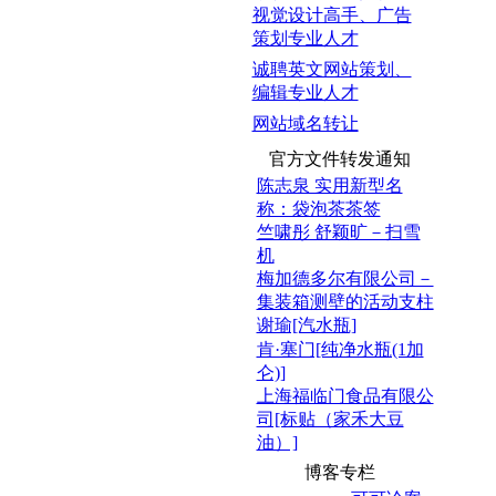
视觉设计高手、广告
策划专业人才
诚聘英文网站策划、
编辑专业人才
网站域名转让
官方文件转发通知
陈志泉 实用新型名
称：袋泡茶茶签
竺啸彤 舒颖旷－扫雪
机
梅加德多尔有限公司－
集装箱测壁的活动支柱
谢瑜[汽水瓶]
肯·塞门[纯净水瓶(1加
仑)]
上海福临门食品有限公
司[标贴（家禾大豆
油）]
博客专栏