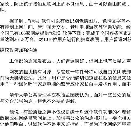
家长，防止孩子接触互联网上的不良信息，由于可以自由卸载，
响。
据了解，"绿坝"软件可以有效识别色情图片、色情文字等不
有控制上网时间、管理聊天交友、管理电脑游戏等辅助功能。经
全国已有106家网站提供"绿坝"软件下载；完成了全国各省区市2
量达到261.8万台。对1016位用户进行的抽查表明，用户普遍
建议政府加强沟通
工信部的通知发布后，人们普遍叫好，但网上也有质疑之声
网友的担忧情有可原。尽管这一软件号称可以自由关闭或卸
前尚无确切说法。此外，用户是否能确切知道被拦截的信息来源
用？一些媒体呼吁家庭电脑的监管应让家长自主发挥作用，而不
清华大学公共管理学院教授孟国庆认为，面对一些公众的反
与公众加强沟通，避免不必要的误解。
他说，有些质疑之声不仅仅是缘于对这个软件功能的不理解
政府应在网络监管问题上，加强与公众的沟通和对话，委托相关
让他们明白，过滤软件不是用来监控的，而是为净化网络环境着