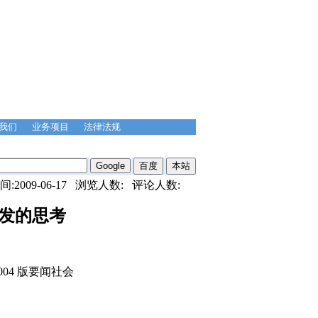
我们
业务项目
法律法规
化遗产保护
花都机事件回放
俄罗斯反商标抢注
2009-06-17 浏览人数:
评论人数:
引发的思考
第004 版要闻社会