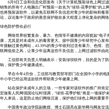
6月9日工业和信息化部发布《关于计算机预装绿色上网过滤软
销售的所有个人电脑出厂时预装一款名为"绿坝-花季护航"的上
也将预装该软件，以避免互联网不良信息对青少年的影响和毒害
论，议论集中于政府的善意保护能在多大程度上净化复杂的网络
绿色防护势在必行
网络世界纷繁复杂，暴力、色情等不健康的内容犹如"电子海
康，尤其是对未成年人的毒害更大。据中国青少年研究中心发布的
年接触过黄色网站，43.39%的青少年收到过含有暴力、色情
联网低俗之风，让青少年远离这些不良信息，上网过滤软件由此
工信部有关负责人明确表示：安装绿坝软件，目的是为了防
响，保护青少年健康成长。
早在今年4月份，工信部与教育部等部门在全国中小学的电脑
中小学已经运用这款软件帮助青少年健康上网。
站在保护未成年人的立场，一些专家对该软件的推广持肯定
宏做客人民网强国论坛时强调，"绿坝-花季护航"将是一项保护
年人来说，这是防止他们网络沉迷，保护他们绿色上网的重要手
中国青年政治学院副教授、博士石国亮在新华网与网友交流