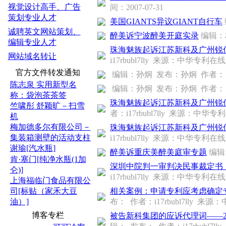
视觉设计高手、广告
间：2007-07-31
策划专业人才
美国GIANTS异议GIANT自行车
诚聘英文网站策划、
醉美诉宁波醉美开庭实录
编辑：
编辑专业人才
珠海魅族起诉江苏新科及广州锐信侵犯其
网站域名转让
i17rbubl7lly 来源：中华专利在线 
官方文件转发通知
编辑：孙炯 发布：孙炯 作者： 来源
陈志泉 实用新型名
编辑：孙炯 发布：孙炯 作者： 来源
称：袋泡茶茶签
珠海魅族起诉江苏新科及广州锐信
竺啸彤 舒颖旷－扫雪
者：i17rbubl7lly 来源：中华专利
机
梅加德多尔有限公司－
珠海魅族起诉江苏新科及广州锐信
集装箱测壁的活动支柱
i17rbubl7lly 来源：中华专利在线 
谢瑜[汽水瓶]
醉美诉重庆美醉美庭审专题
编辑
肯·塞门[纯净水瓶(1加
深圳中院判一审判决民事裁定书（200
仑)]
i17rbubl7lly 来源：中华专利在线 
上海福临门食品有限公
司[标贴（家禾大豆
相关案例：申请专利应考虑确定专利权
油）]
布： 作者：i17rbubl7lly 来源
博客专栏
被告新科集团的应诉代理词——2