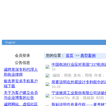
English
首页
本站关注
申请指南
典型案例
课题研究
知识问答
海关备案
反垄断规
会员登录
您的位置：
首页
>>
典型案例
公告信息
中国电池行业应对美国“337电池
16
诚聘资深专利代理人
和执业律师
编辑：周艳 发布：周艳 作者： 来源
银杏界安卓手机客户
简要说明在外观设计专利权中的
端下载
10-18
关于为客户建立会员
宁波燎原工业股份有限公司诉扬
与企业博客的公告
i17rbubl7lly 来源：陈丽新 时间：2
诚聘网站、虚拟社区
瓶贴说明也有著作权——麦考林“